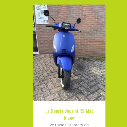
La Souris Sourini RS Mat
blauw
2e Hands Scooters en