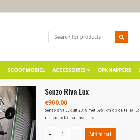
E
SCOOTMOBIEL
ACCESSOIRES
OPKNAPPERS
Senzo Riva Lux
900.00
€
Senzo Riva Lux uit 2019 met 6991km op de teller. Sc
rijklaar incl. tenaamstellen.
Senzo Riva Lux quantity
-
+
Add to cart