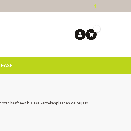
0
LEASE
ooter heeft een blauwe kentekenplaat en de prijs is