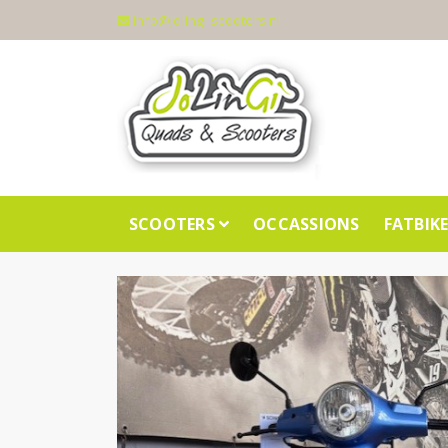
info@jolingi-scooters.nl
SCOOTERS
OCCASSIONS
FATBIK