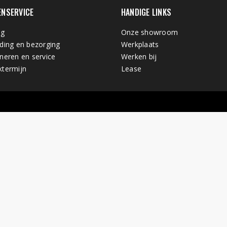
ENSERVICE
HANDIGE LINKS
ng
Onze showroom
ding en bezorging
Werkplaats
neren en service
Werken bij
termijn
Lease