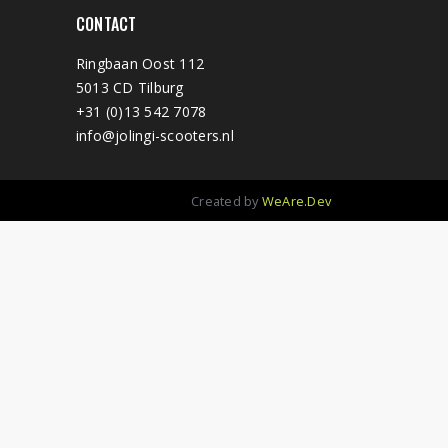
CONTACT
Ringbaan Oost 112
5013 CD Tilburg
+31 (0)13 542 7078
info@jolingi-scooters.nl
Created by
WeAre.Dev