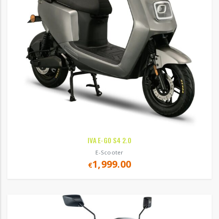
IVA E-GO S4 2.0
E-Scooter
1,999.00
€