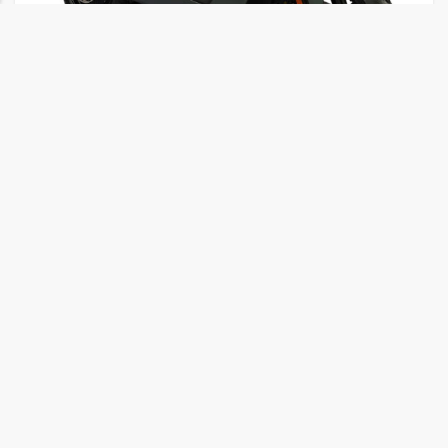
IVA NCF
E-Scooter
2,899.00
€