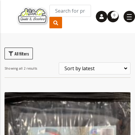
0
rice
rice
All filters
Showing all 2 results