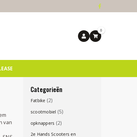
0
LEASE
Categorieën
(2)
Fatbike
(5)
scootmobiel
eem
n van
(2)
opknappers
2e Hands Scooters en
, SNS