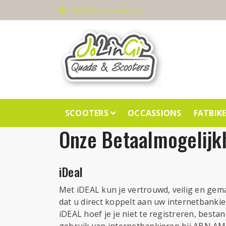
info@jolingi-scooters.nl
SCOOTERS
OCCASSIONS
FATBIK
Onze Betaalmogelij
iDeal
Met iDEAL kun je vertrouwd, veilig en gem
dat u direct koppelt aan uw internetbank
iDEAL hoef je je niet te registreren, bes
gebruik van internetbankieren bij ABN A