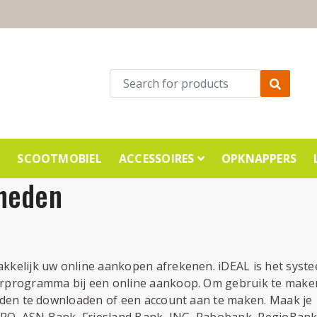
E
SCOOTMOBIEL
ACCESSOIRES
OPKNAPPERS
kheden
akkelijk uw online aankopen afrekenen. iDEAL is het syst
ierprogramma bij een online aankoop. Om gebruik te make
tanden te downloaden of een account aan te maken. Maak je
MRO, ASN Bank, Friesland Bank, ING, Rabobank, RegioBank