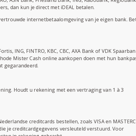
rs, dan kun je direct met iDEAL betalen.
e vertrouwde internetbetaalomgeving van je eigen bank. Be
, Fortis, ING, FINTRO, KBC, CBC, AXA Bank of VDK Spaarban
thode Mister Cash online aankopen doen met hun bankpa
ut gegarandeerd.
ening. Houdt u rekening met een vertraging van 1 à 3
 Nederlandse creditcards bestellen, zoals VISA en MASTER
 die je creditcardgegevens versleuteld verstuurd. Voor
sten in rekening gebracht.