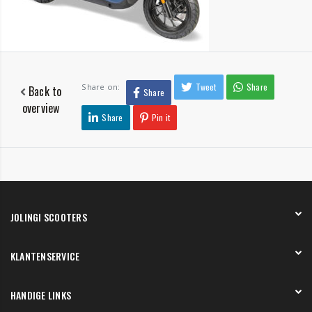
Tweet
Share
Share on:
Back to
Share
overview
Share
Pin it
JOLINGI SCOOTERS
Over ons
KLANTENSERVICE
Onze showroom
Werken bij
Betaling
HANDIGE LINKS
Verzending en bezorging