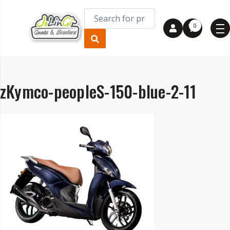
0
zKymco-peopleS-150-blue-2-11