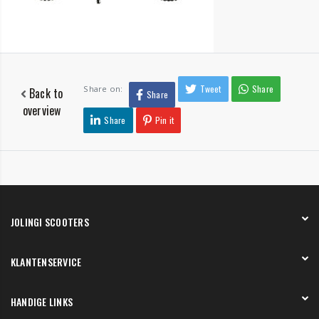
Tweet
Share
Share on:
Back to
Share
overview
Share
Pin it
JOLINGI SCOOTERS
Over ons
KLANTENSERVICE
Onze showroom
Werken bij
Betaling
HANDIGE LINKS
Verzending en bezorging