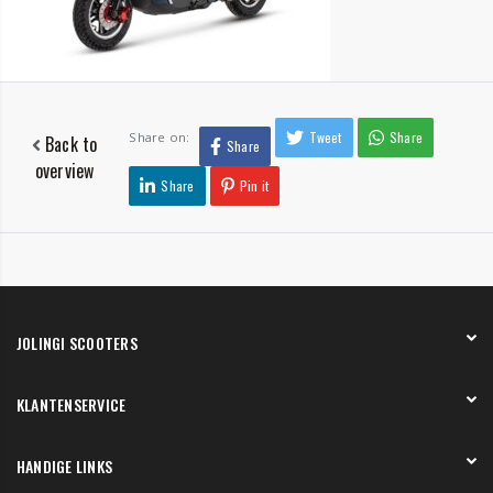
Tweet
Share
Share on:
Back to
Share
overview
Share
Pin it
JOLINGI SCOOTERS
Over ons
KLANTENSERVICE
Onze showroom
Werken bij
Betaling
HANDIGE LINKS
Verzending en bezorging