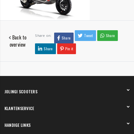
Tweet
Share
Share on:
Back to
Share
overview
Share
Pin it
JOLINGI SCOOTERS
Over ons
KLANTENSERVICE
Onze showroom
Werken bij
Betaling
HANDIGE LINKS
Verzending en bezorging