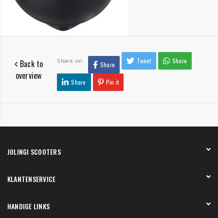
Tweet
Share
Share on:
Back to
Share
overview
Share
Pin it
JOLINGI SCOOTERS
Over ons
KLANTENSERVICE
Onze showroom
Werken bij
Betaling
HANDIGE LINKS
Verzending en bezorging