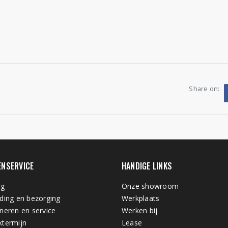
Share on:
ENSERVICE
HANDIGE LINKS
ng
Onze showroom
ding en bezorging
Werkplaats
neren en service
Werken bij
termijn
Lease