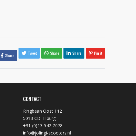
Tweet
Share
Share
Pin it
Share
CONTACT
Ringbaan Oost 112
5013 CD Tilburg
+31 (0)13 542 7078
info@jolingi-scooters.nl