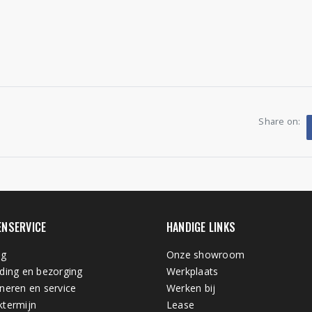
Share on:
ENSERVICE
HANDIGE LINKS
ng
Onze showroom
ding en bezorging
Werkplaats
neren en service
Werken bij
termijn
Lease