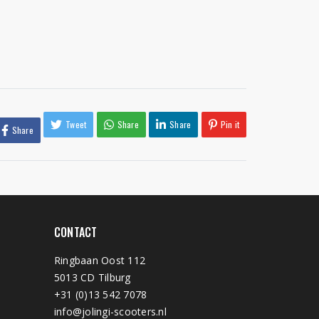
Tweet
Share
Share
Pin it
Share
CONTACT
Ringbaan Oost 112
5013 CD Tilburg
+31 (0)13 542 7078
info@jolingi-scooters.nl