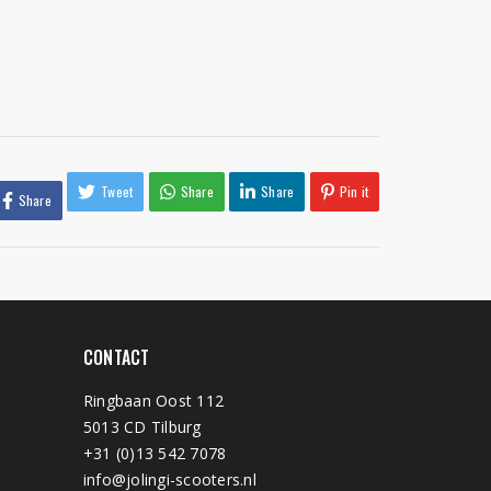
Tweet
Share
Share
Pin it
Share
CONTACT
Ringbaan Oost 112
5013 CD Tilburg
+31 (0)13 542 7078
info@jolingi-scooters.nl