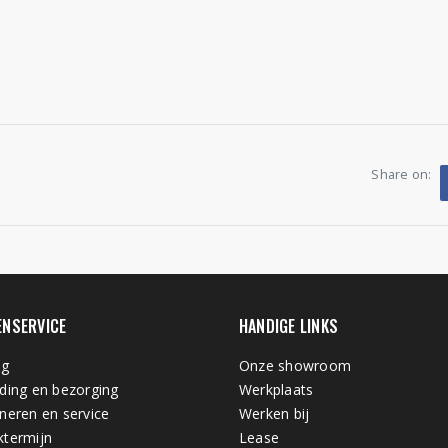
Share on:
ENSERVICE
HANDIGE LINKS
ng
Onze showroom
ding en bezorging
Werkplaats
neren en service
Werken bij
termijn
Lease