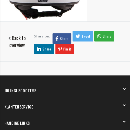
Tweet
Share
Share on:
Back to
Share
overview
Share
Pin it
JOLINGI SCOOTERS
Over ons
KLANTENSERVICE
Onze showroom
Werken bij
Betaling
HANDIGE LINKS
Verzending en bezorging