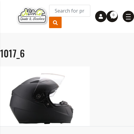
0
1017_6