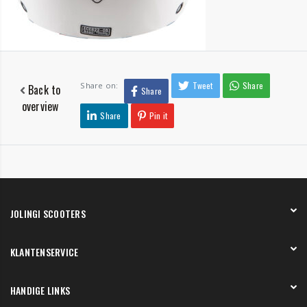
Tweet
Share
Share on:
Back to
Share
overview
Share
Pin it
JOLINGI SCOOTERS
Over ons
KLANTENSERVICE
Onze showroom
Werken bij
Betaling
HANDIGE LINKS
Verzending en bezorging