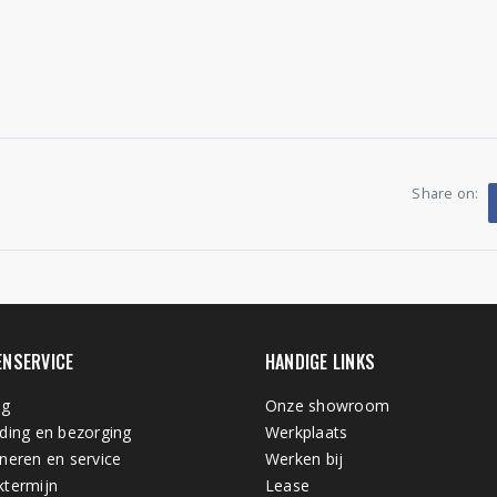
Share on:
ENSERVICE
HANDIGE LINKS
ng
Onze showroom
ding en bezorging
Werkplaats
neren en service
Werken bij
termijn
Lease