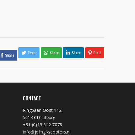
Tweet
Share
Share
Pin it
Share
CONTACT
Ringbaan Oost 112
5013 CD Tilburg
+31 (0)13 542 7078
info@jolingi-scooters.nl