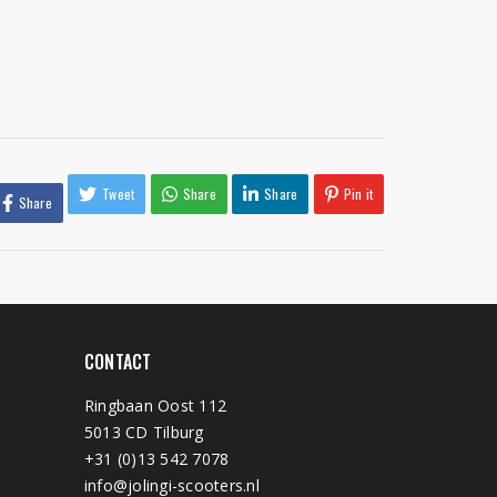
Tweet
Share
Share
Pin it
Share
CONTACT
Ringbaan Oost 112
5013 CD Tilburg
+31 (0)13 542 7078
info@jolingi-scooters.nl