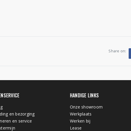
Share on:
ENSERVICE
HANDIGE LINKS
ng
Onze showroom
ding en bezorging
Werkplaats
neren en service
Werken bij
termijn
Lease