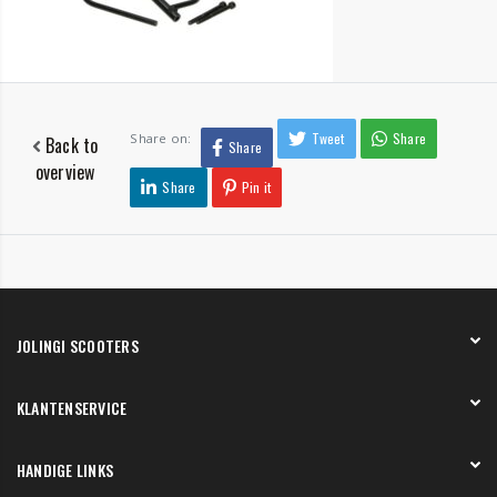
Tweet
Share
Share on:
Back to
Share
overview
Share
Pin it
JOLINGI SCOOTERS
Over ons
KLANTENSERVICE
Onze showroom
Werken bij
Betaling
HANDIGE LINKS
Verzending en bezorging