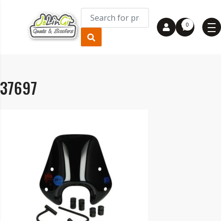
0
37697