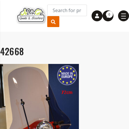
0
42668