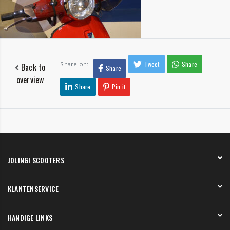
Tweet
Share
Share on:
Back to
Share
overview
Share
Pin it
JOLINGI SCOOTERS
Over ons
KLANTENSERVICE
Onze showroom
Werken bij
Betaling
HANDIGE LINKS
Verzending en bezorging