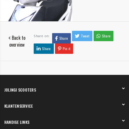
Tweet
Share
Share on:
Back to
Share
overview
Share
Pin it
JOLINGI SCOOTERS
Over ons
KLANTENSERVICE
Onze showroom
Werken bij
Betaling
HANDIGE LINKS
Verzending en bezorging