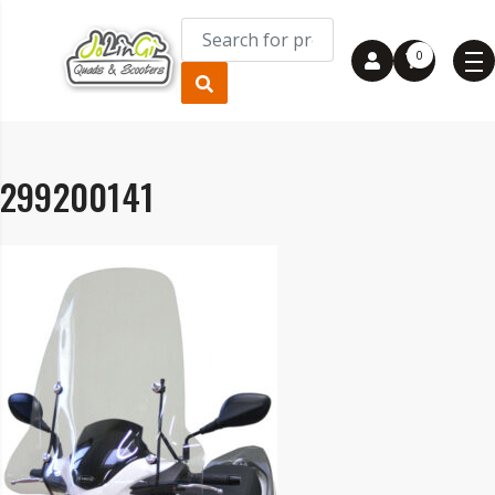
0
299200141