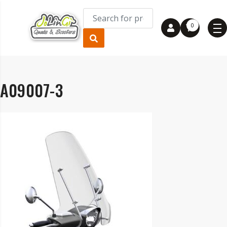
0
A09007-3