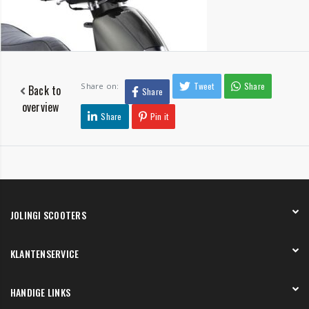
Tweet
Share
Share on:
Back to
Share
overview
Share
Pin it
JOLINGI SCOOTERS
Over ons
KLANTENSERVICE
Onze showroom
Werken bij
Betaling
HANDIGE LINKS
Verzending en bezorging