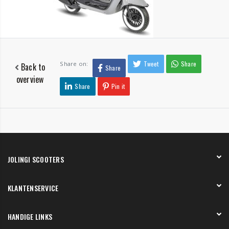
Tweet
Share
Share on:
Back to
Share
overview
Share
Pin it
JOLINGI SCOOTERS
Over ons
KLANTENSERVICE
Onze showroom
Werken bij
Betaling
HANDIGE LINKS
Verzending en bezorging