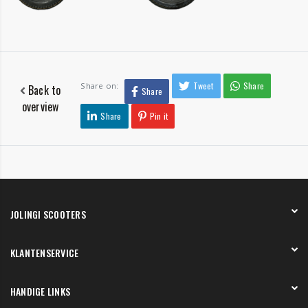
Tweet
Share
Share on:
Back to
Share
overview
Share
Pin it
JOLINGI SCOOTERS
Over ons
KLANTENSERVICE
Onze showroom
Werken bij
Betaling
HANDIGE LINKS
Verzending en bezorging