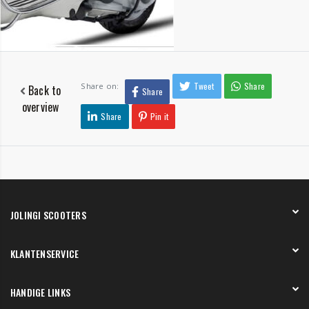
Tweet
Share
Share on:
Back to
Share
overview
Share
Pin it
JOLINGI SCOOTERS
Over ons
KLANTENSERVICE
Onze showroom
Werken bij
Betaling
HANDIGE LINKS
Verzending en bezorging