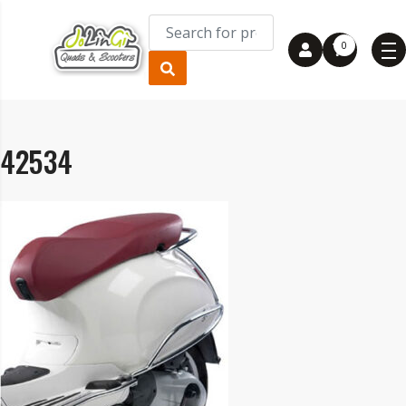
0
42534