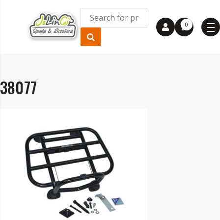
0
38077