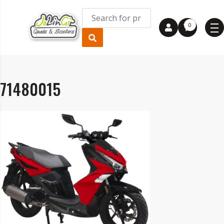
0
71480015