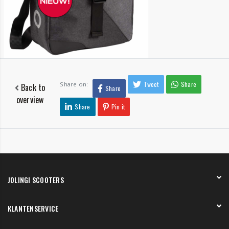
Tweet
Share
Share on:
Back to
Share
overview
Share
Pin it
JOLINGI SCOOTERS
Over ons
KLANTENSERVICE
Onze showroom
Werken bij
Betaling