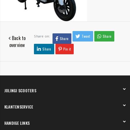
Tweet
Share
Share on:
Back to
Share
overview
Share
Pin it
JOLINGI SCOOTERS
Over ons
KLANTENSERVICE
Onze showroom
Werken bij
Betaling
HANDIGE LINKS
Verzending en bezorging