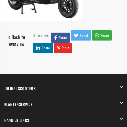
Tweet
Share
Share on:
Back to
Share
overview
Share
Pin it
JOLINGI SCOOTERS
Over ons
KLANTENSERVICE
Onze showroom
Werken bij
Betaling
HANDIGE LINKS
Verzending en bezorging