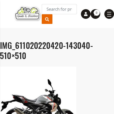
0
IMG_611020220420-143040-
510×510