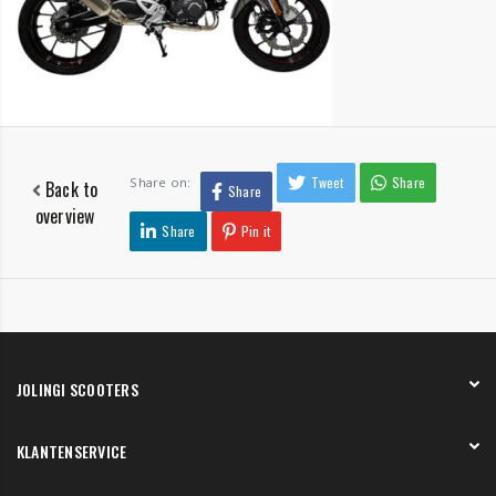
Tweet
Share
Share on:
Back to
Share
overview
Share
Pin it
JOLINGI SCOOTERS
Over ons
KLANTENSERVICE
Onze showroom
Werken bij
Betaling