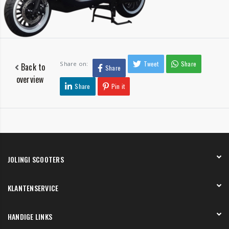
Tweet
Share
Share on:
Back to
Share
overview
Share
Pin it
JOLINGI SCOOTERS
Over ons
KLANTENSERVICE
Onze showroom
Werken bij
Betaling
HANDIGE LINKS
Verzending en bezorging