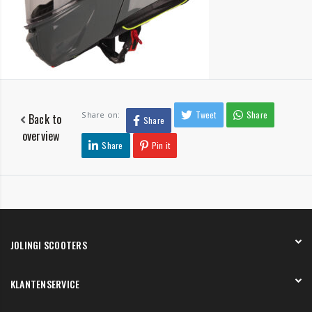
Tweet
Share
Share on:
Back to
Share
overview
Share
Pin it
JOLINGI SCOOTERS
Over ons
KLANTENSERVICE
Onze showroom
Werken bij
Betaling