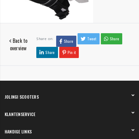
Tweet
Share
Share on:
Back to
Share
overview
Share
Pin it
JOLINGI SCOOTERS
Over ons
KLANTENSERVICE
Onze showroom
Werken bij
Betaling
HANDIGE LINKS
Verzending en bezorging