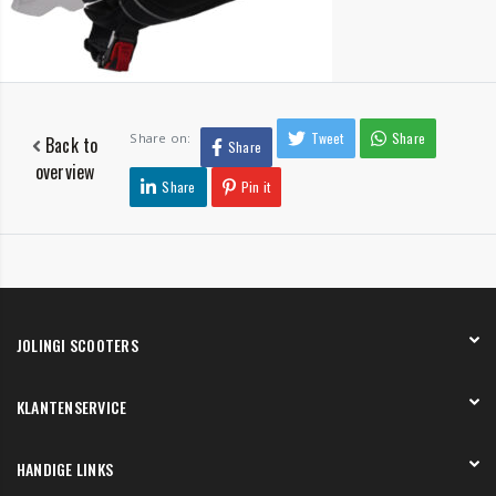
Tweet
Share
Share on:
Back to
Share
overview
Share
Pin it
JOLINGI SCOOTERS
Over ons
KLANTENSERVICE
Onze showroom
Werken bij
Betaling
HANDIGE LINKS
Verzending en bezorging