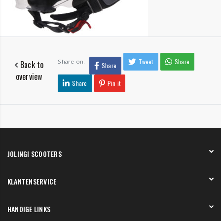
Tweet
Share
Share on:
Back to
Share
overview
Share
Pin it
JOLINGI SCOOTERS
Over ons
KLANTENSERVICE
Onze showroom
Werken bij
Betaling
HANDIGE LINKS
Verzending en bezorging