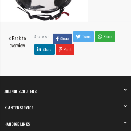
Tweet
Share
Share on:
Back to
Share
overview
Share
Pin it
JOLINGI SCOOTERS
Over ons
KLANTENSERVICE
Onze showroom
Werken bij
Betaling
HANDIGE LINKS
Verzending en bezorging