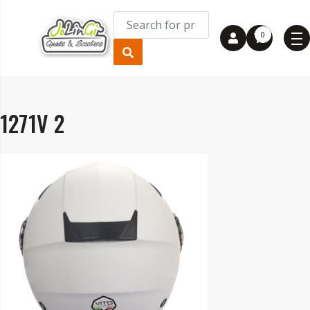
0
1271V 2