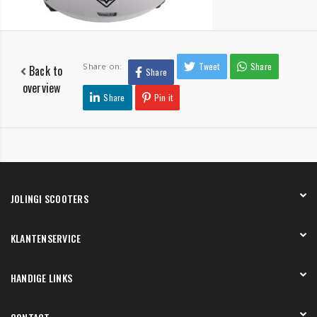
Tweet
Share
Share on:
Back to
Share
overview
Share
Pin it
JOLINGI SCOOTERS
Over ons
KLANTENSERVICE
Onze showroom
Werken bij
Betaling
HANDIGE LINKS
Verzending en bezorging
Retourneren en service
Onze showroom