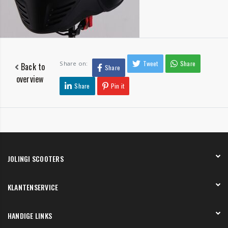
Tweet
Share
Share on:
Back to
Share
overview
Share
Pin it
JOLINGI SCOOTERS
Over ons
KLANTENSERVICE
Onze showroom
Werken bij
Betaling
HANDIGE LINKS
Verzending en bezorging