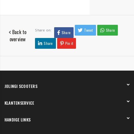
Tweet
Share
Share on:
Back to
Share
overview
Share
Pin it
JOLINGI SCOOTERS
Over ons
KLANTENSERVICE
Onze showroom
Werken bij
Betaling
HANDIGE LINKS
Verzending en bezorging
Retourneren en service
Onze showroom