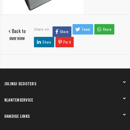
Tweet
Share
Share on:
Back to
Share
overview
Share
Pin it
JOLINGI SCOOTERS
Over ons
KLANTENSERVICE
Onze showroom
Werken bij
Betaling
HANDIGE LINKS
Verzending en bezorging
Retourneren en service
Onze showroom