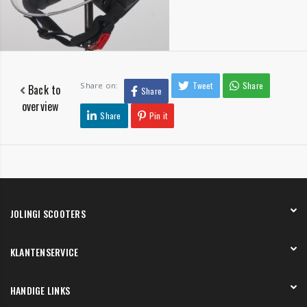
Tweet
Share
Share on:
Back to
Share
overview
Share
Pin it
JOLINGI SCOOTERS
Over ons
KLANTENSERVICE
Onze showroom
Werken bij
Betaling
HANDIGE LINKS
Verzending en bezorging