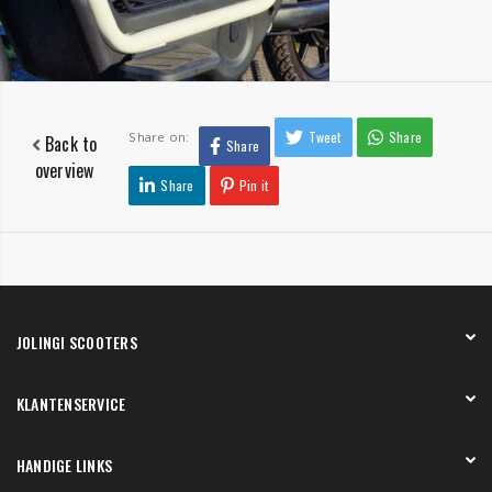
Tweet
Share
Share on:
Back to
Share
overview
Share
Pin it
JOLINGI SCOOTERS
Over ons
KLANTENSERVICE
Onze showroom
Werken bij
Betaling
HANDIGE LINKS
Verzending en bezorging