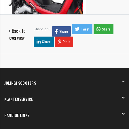
Tweet
Share
Share on:
Back to
Share
overview
Share
Pin it
JOLINGI SCOOTERS
Over ons
KLANTENSERVICE
Onze showroom
Werken bij
Betaling
HANDIGE LINKS
Verzending en bezorging
Retourneren en service
Onze showroom