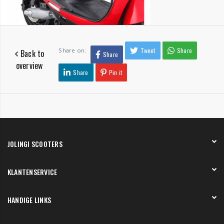
Tweet
Share
Share on:
Back to
Share
overview
Share
Pin it
JOLINGI SCOOTERS
Over ons
KLANTENSERVICE
Onze showroom
Werken bij
Betaling
HANDIGE LINKS
Verzending en bezorging
Retourneren en service
Onze showroom