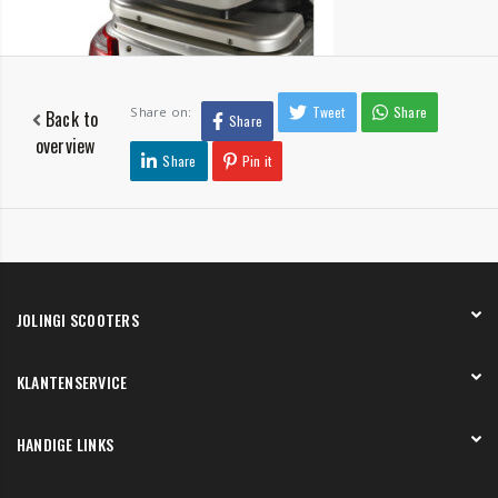
Tweet
Share
Share on:
Back to
Share
overview
Share
Pin it
JOLINGI SCOOTERS
Over ons
KLANTENSERVICE
Onze showroom
Werken bij
Betaling
HANDIGE LINKS
Verzending en bezorging
Retourneren en service
Onze showroom