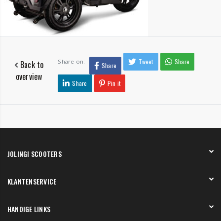
Tweet
Share
Share on:
Back to
Share
overview
Share
Pin it
JOLINGI SCOOTERS
Over ons
KLANTENSERVICE
Onze showroom
Werken bij
Betaling
HANDIGE LINKS
Verzending en bezorging