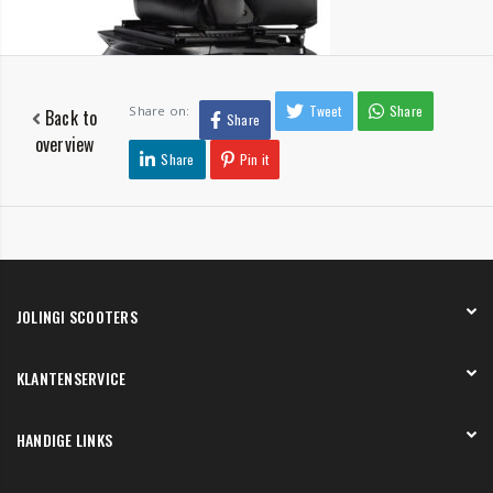
Tweet
Share
Share on:
Back to
Share
overview
Share
Pin it
JOLINGI SCOOTERS
Over ons
KLANTENSERVICE
Onze showroom
Werken bij
Betaling
HANDIGE LINKS
Verzending en bezorging
Retourneren en service
Onze showroom