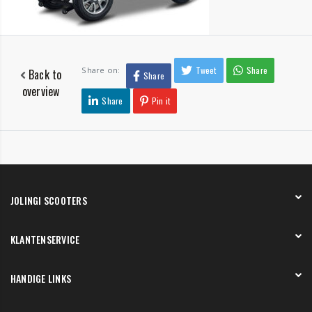
Tweet
Share
Share on:
Back to
Share
overview
Share
Pin it
JOLINGI SCOOTERS
Over ons
KLANTENSERVICE
Onze showroom
Werken bij
Betaling
HANDIGE LINKS
Verzending en bezorging
Retourneren en service
Onze showroom